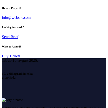
Have a Project?
info@website.com
Looking for work?
Send Brief
Want to Attend?
Buy Tickets
13. do 15. avgust 2026.
10. velikogradištanska
gitarijada