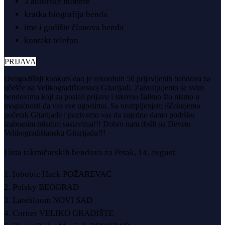
3 autorske numere
kratka biografija benda
ime i godište članova benda
kontakt telefon
PRIJAVA
Ovogodišnji konkurs dao je rekordnih 50 prijavljenih bendova za
učešće na Velikogradištanskoj Gitarijadi. Zahvaljujemo se svim
bendovima koji su poslali prijavu i iskreno žalimo što nismo u
mogućnosti da vas sve ugostimo. Sa nestrpljenjem iščekujemo
početak Gitarijade i pozivamo vas da zajedno damo podršku
izabranim mladim sastavima!!! Dobro nam došli na Devetu
Velikogradištansku Gitarijadu!!!
Lista takmičarskih bendova za Petak, 14. avgust:
1. Iobobic Hack POŽAREVAC
2. Polsky BEOGRAD
3. Latebloom NOVI SAD
4. Corner VELIKO GRADIŠTE