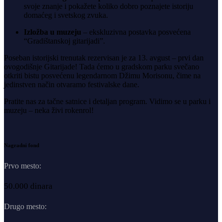
svoje znanje i pokažete koliko dobro poznajete istoriju
domaćeg i svetskog zvuka.
Izložba u muzeju
– ekskluzivna postavka posvećena
“Gradištanskoj gitarijadi”.
Poseban istorijski trenutak rezervisan je za 13. avgust – prvi dan
ovogodišnje Gitarijade! Tada ćemo u gradskom parku svečano
otkriti bistu posvećenu legendarnom Džimu Morisonu, čime na
jedinstven način otvaramo festivalske dane.
Pratite nas za tačne satnice i detaljan program. Vidimo se u parku i
muzeju – neka živi rokenrol!
Nagradni fond
Prvo mesto:
50.000 dinara
Drugo mesto: