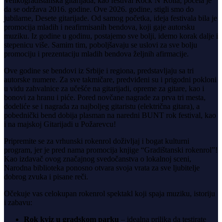
Velikogradištanska gitarijada, kao festival Rock’N’Rolla, počela je
da se održava 2016. godine. Ove 2026. godine, stigli smo do
jubilarne, Desete gitarijade. Od samog početka, ideja festivala bila je
promocija mladih i neafirmisanih bendova, koji gaje autorsku
muziku. Iz godine u godinu, postajemo sve bolji, idemo korak dalje i
stepenicu više. Samim tim, poboljšavaju se uslovi za sve bolju
promociju i prezentaciju mladih bendova željnih afirmacije.
Ove godine se bendovi iz Srbije i regiona, predstavljaju sa tri
autorske numere. Za sve takmičare, predviđeni su i prigodni pokloni
u vidu zahvalnice za učešće na gitarijadi, opreme za gitare, kao i
bonovi za hranu i piće. Pored novčane nagrade za prva tri mesta,
dodeliće se i nagrada za najboljeg gitaristu (električna gitara), a
pobednički bend dobija plasman na naredni BUNT rok festival, kao
i na majskoj Gitarijadi u Požarevcu!
Pripremite se za vrhunski rokenrol doživljaj i bogat kulturni
program, jer je pred nama promocija knjige “Gradištanski rokenrol”!
Kao izdavač ovog značajnog svedočanstva o lokalnoj sceni,
Narodna biblioteka ponosno otvara svoja vrata za sve ljubitelje
dobrog zvuka i pisane reči.
Očekuje vas celokupan rokenrol spektakl koji spaja muziku, istoriju
i zabavu:
Rok kviz u gradskom parku
– idealna prilika da testirate