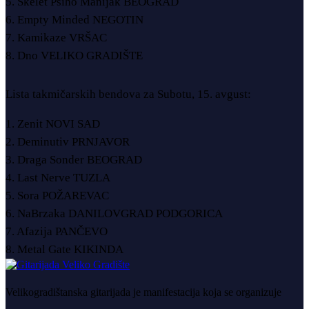
5. Skelet Psiho Manijak BEOGRAD
6. Empty Minded NEGOTIN
7. Kamikaze VRŠAC
8. Dno VELIKO GRADIŠTE
Lista takmičarskih bendova za Subotu, 15. avgust:
1. Zenit NOVI SAD
2. Deminutiv PRNJAVOR
3. Draga Sonder BEOGRAD
4. Last Nerve TUZLA
5. Sora POŽAREVAC
6. NaBrzaka DANILOVGRAD PODGORICA
7. Afazija PANČEVO
8. Metal Gate KIKINDA
Velikogradištanska gitarijada je manifestacija koja se organizuje