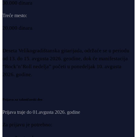
30.000 dinara
Treće mesto:
20.000 dinara
Deseta Velikogradištanska gitarijada, održaće se u periodu
od 13. do 15. avgusta 2026. geodine, dok će manifestacija
“Rock’n’Roll nedelja” početi u ponedeljak 10. avgusta
2026. godine.
Prijava za takmičarski deo
Prijava traje do 01.avgusta 2026. godine
Za prijavu je potrebno: