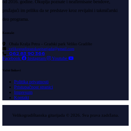
od 2016. godine. Okuplja poznate i neafirmisane bendove,
pružajući im priliku da se predstave kroz revijalni i takmičarski
deo programa.
Kontakt
Obala Kralja Petra – Gradski park Veliko Gradište
velikogradistanskagitarijada@gmail.com
062 83 90 366
Facebook
Instagram
Youtube
Važni linkovi
Politika privatnosti
Pristupačnost stranici
Impresum
Kontakt
Velikogradištanska gitarijada © 2026. Sva prava zadržana.