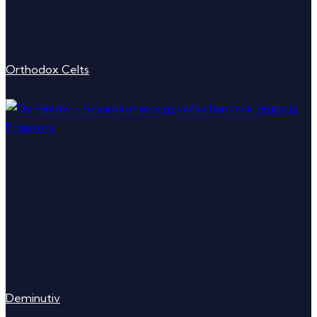
Orthodox Celts
Deminutiv