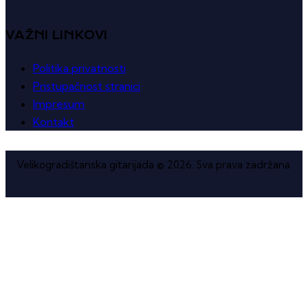
VAŽNI LINKOVI
Politika privatnosti
Pristupačnost stranici
Impresum
Kontakt
Velikogradištanska gitarijada © 2026. Sva prava zadržana.