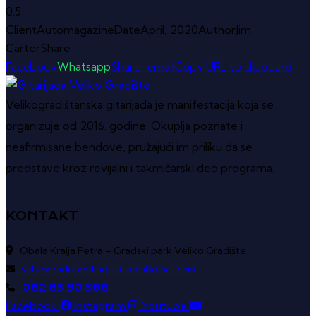
Client
Automagazine
Date
April, 2020
Author
Jim
Carter
Share
Facebook
Whatsapp
Share-email
Copy URL to clipboard
Velikogradištanska gitarijada je manifestacija koja se
organizuje od 2016. godine. Okuplja poznate i
neafirmisane bendove, pružajući im priliku da se
predstave kroz revijalni i takmičarski deo programa.
KONTAKT
Obala Kralja Petra – Gradski park Veliko Gradište
velikogradistanskagitarijada@gmail.com
062 83 90 366
Facebook
Instagram
Youtube