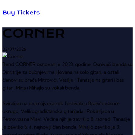
Buy Tickets
CORNER
02/07/2026
Bend CORNER osnovan je 2023. godine. Osnivači benda su
Dimitrije za bubnjevima i Jovana na solo gitari, a ostali
članovi su braća Mitrovići, Vasilije i Tanasije na gitari i bas
gitari, Mina i Mihajlo su vokali benda.
Svirali su na dva najveća rok festivala u Braničevskom
okrugu, Velikogradištanska gitarijada i Rokerijada u
Petrovcu na Mlavi. Većina njih je završilo 8. razred, Tanasije
je završio 6. a, najnoviji član benda, Mihajlo završio je 3.
razred srednje škole. Sviraju sve od Silvane do Nirvane